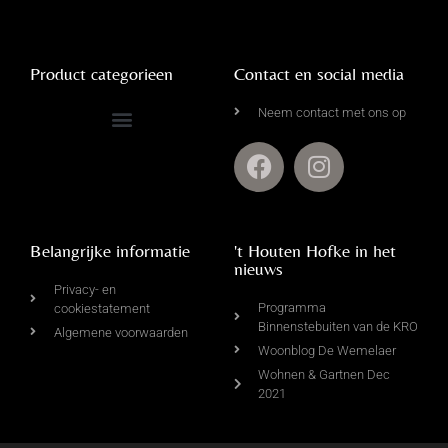
Product categorieen
Contact en social media
Neem contact met ons op
Complete Driftwood Collectie
Kalkdoeken & Wandkragen
Leemmanden & Rieten Manden
Belangrijke informatie
't Houten Hofke in het
nieuws
Privacy- en
Programma
cookiestatement
Binnenstebuiten van de KRO
Algemene voorwaarden
Woonblog De Wemelaer
Wohnen & Gartnen Dec
2021