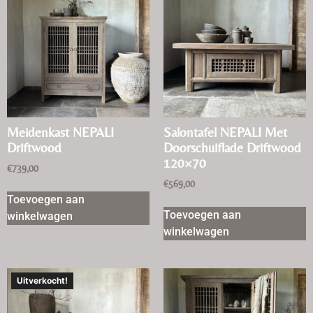
Meidenkast NEPALI
Salontafel NEPALI Met
Driftwood
Doorschuiflade Driftwood
120×70
€
739,00
€
569,00
Toevoegen aan
Toevoegen aan
winkelwagen
winkelwagen
Uitverkocht!