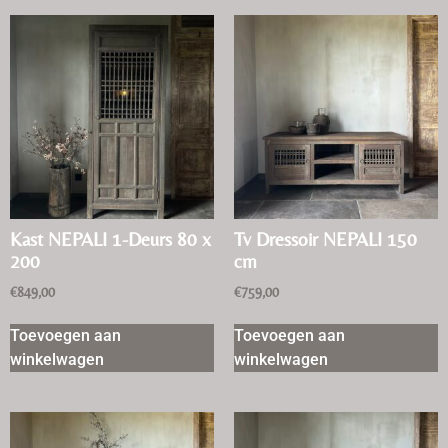
Kast NEPALI 1-Deurs 80 x
Tv Dressoir NEPALI 150
200
cm
€
849,00
€
759,00
Toevoegen aan
Toevoegen aan
winkelwagen
winkelwagen