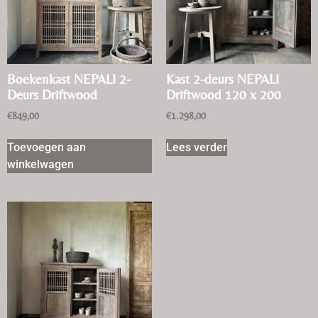
Boekenkast NEPALI 2-
Kast 2-deurs NEPALI
Deurs Driftwood
Driftwood 120 x 200
€
849,00
€
1.298,00
Toevoegen aan
Lees verder
winkelwagen