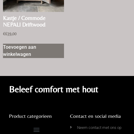
Kastje / Commode
NEPALI Driftwood
€
639,00
Toevoegen aan
winkelwagen
Beleef comfort met hout
Product categorieen
Contact en social media
Neem contact met ons op