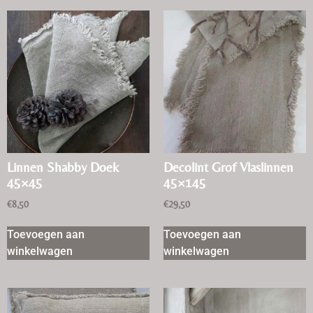
Linnen Shabby Doek
Decolint Grof Vlaslinnen
45×45
45×145
€
8,50
€
29,50
Toevoegen aan
Toevoegen aan
winkelwagen
winkelwagen