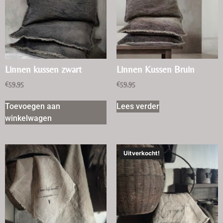
Linnen kussen zwart
Linnen Kussen Bruin
€
59,95
€
59,95
Toevoegen aan
Lees verder
winkelwagen
Uitverkocht!