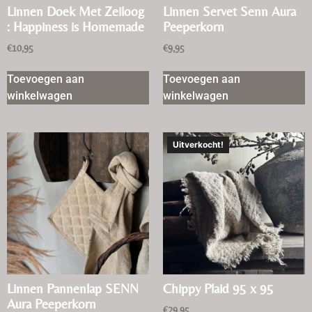
Linnen Doek Met Zeiloog
Linnen Servet Senn Aura
: Happiness is Homemade
Peeperkorn
€
10,95
€
9,95
Toevoegen aan
Toevoegen aan
winkelwagen
winkelwagen
Uitverkocht!
Linnen Pannenlap SENN
Chippy Plaid 95 x 95
Aura Peeperkorn
€
29,95