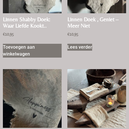
Linnen Shabby Doek:
Linnen Doek , Geniet –
Waar Liefde Kookt..
Meer Niet
€
10,95
€
10,95
Toevoegen aan
Lees verder
winkelwagen