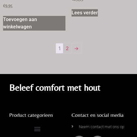
€
9,95
Lees verder
Toevoegen aan
winkelwagen
1
2
→
Beleef comfort met hout
Product categorieen
Contact en social media
Neem contact met ons op
Complete Driftwood Collectie
Kalkdoeken & Wandkragen
Leemmanden & Rieten Manden