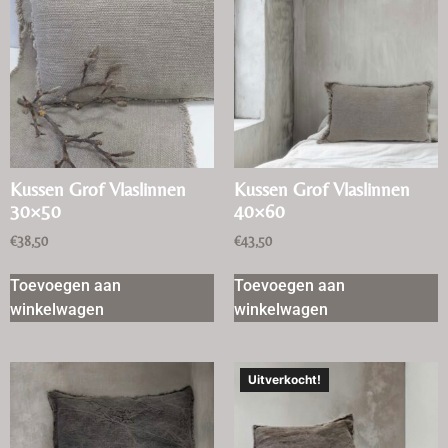
Kussen Grof Vlaslinnen
Kussen Grof Vlaslinnen
30×50
40×60
€
38,50
€
43,50
Toevoegen aan
Toevoegen aan
winkelwagen
winkelwagen
Uitverkocht!