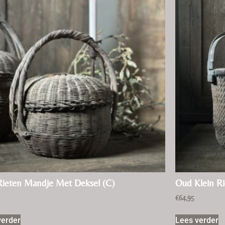
ieten Mandje Met Deksel (C)
Oud Klein Ri
€
64,95
verder
Lees verder