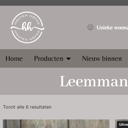
⁠Unieke woona
Home
Producten
Nieuw binnen
Leemmand
Toont alle 6 resultaten
Uitve