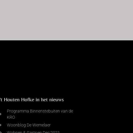
't Houten Hofke in het nieuws
Programma Binnenstebuiten van de
KRO
Woonblog De Wemelaer
Wohnen & Gartnen Dec 2021