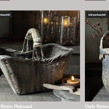
rkocht!
Uitverkocht!
Rieten Plukmand
Oude Rieten