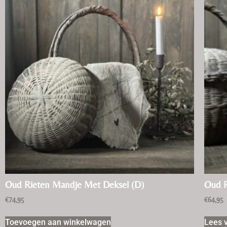
Oud Rieten Mandje Met Deksel (D)
Oud R
€
74,95
€
64,95
Toevoegen aan winkelwagen
Lees 