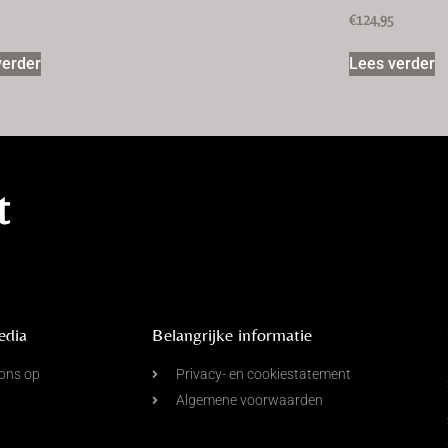
5
€
124,95
verder
Lees verder
t
edia
Belangrijke informatie
ons op
Privacy- en cookiestatement
Algemene voorwaarden