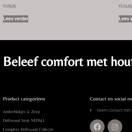
€
109,95
€
124,9
Lees verder
Lees 
Beleef comfort met hou
Product categorieen
Contact en social m
Neem contact met 
Amberblokjes & Zeep
Driftwood Serie NEPALI
Complete Driftwood Collectie