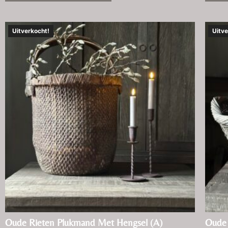
Uitverkocht!
Uitve
Oude Rieten Plukmand Met Hengsel (A)
Oude 