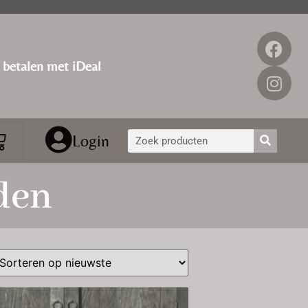
g betalen met iDeal
Login
den