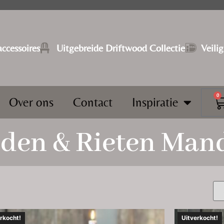
ccessoires
⁠Uitgebreide Driftwood Collectie
Veili
0
Over ons
Contact
Inspiratie
en & Rieten Man
rkocht!
Uitverkocht!