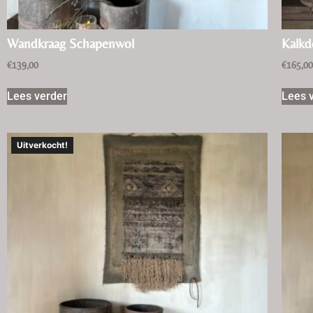
Wandkraag Schapenwol
Kalkd
€
139,00
€
165,0
Lees verder
Lees 
Uitverkocht!