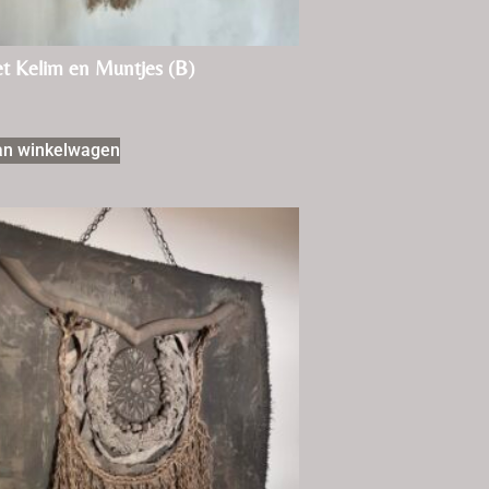
t Kelim en Muntjes (B)
an winkelwagen