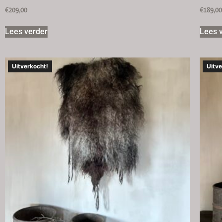
€
209,00
€
189,0
Lees verder
Lees 
Uitverkocht!
Uitve