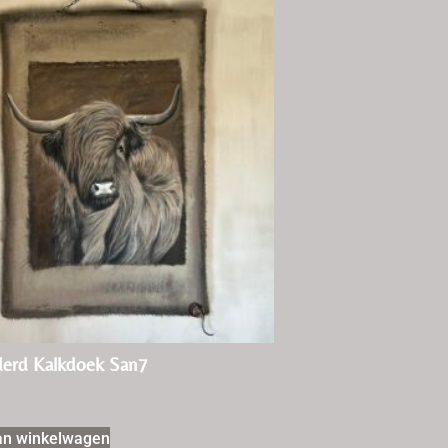
derd Kalkdoek San7
an winkelwagen