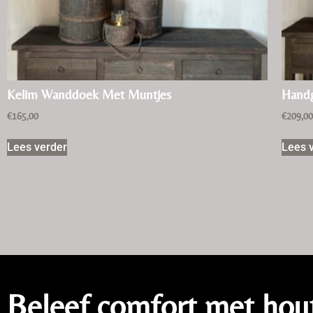
Kelim Wanddoek Met Muntjes
Handg
€
165,00
€
209,0
Lees verder
Lees 
Beleef comfort met hou