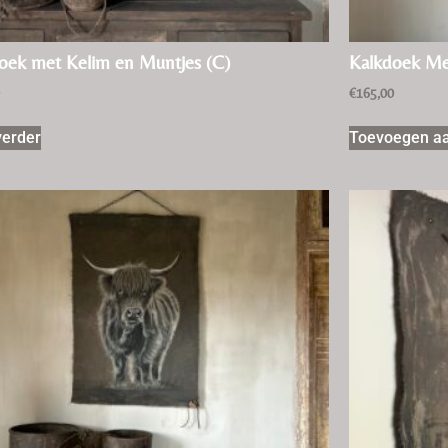
oek met Kelim en Muntjes (C)
Kalkdoek Me
0
€
165,00
verder
Toevoegen a