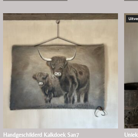
Uitve
Handgeschilderd Kalkdoek San7
Unie