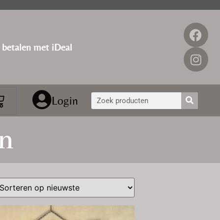
g betalen met iDeal
Login
n