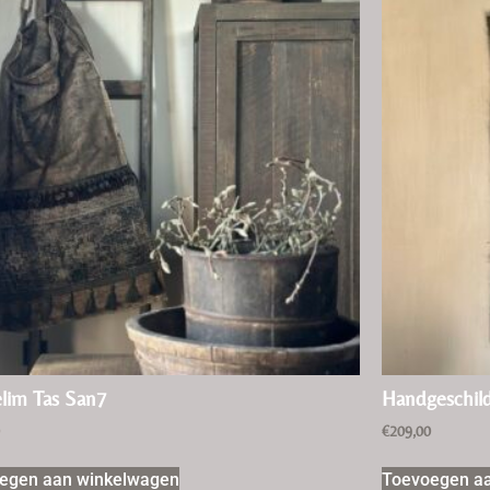
lim Tas San7
Handgeschil
0
€
209,00
egen aan winkelwagen
Toevoegen a