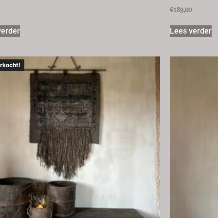
0
€
189,00
verder
Lees verder
rkocht!