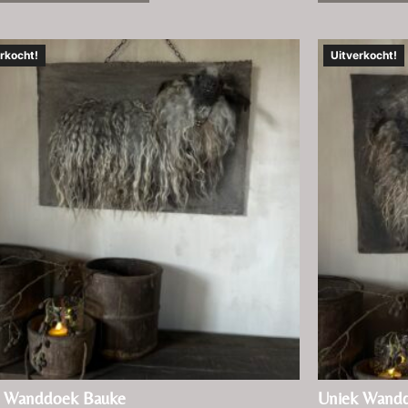
rkocht!
Uitverkocht!
k Wanddoek Bauke
Uniek Wandd