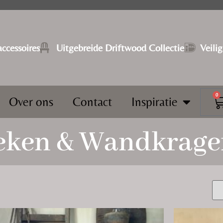
ccessoires
⁠Uitgebreide Driftwood Collectie
Veili
0
Over ons
Contact
Inspiratie
eken & Wandkrage