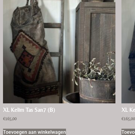
XL Kelim Tas San7 (B)
XL Ke
€
165,00
€
165,0
Toevoegen aan winkelwagen
Toevo