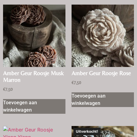
Amber Geur Roosje Musk
Amber Geur Roosje Rose
Marron
€
7,50
€
7,50
Toevoegen aan
Toevoegen aan
winkelwagen
winkelwagen
Uitverkocht!