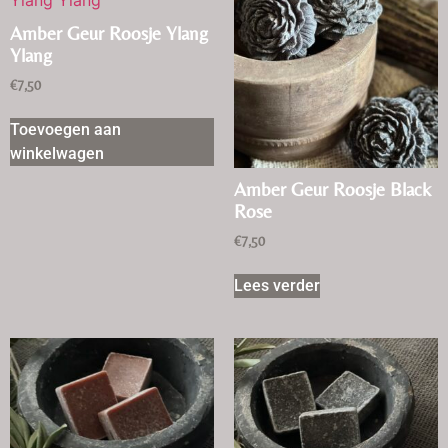
Amber Geur Roosje Ylang
Ylang
€
7,50
Toevoegen aan
winkelwagen
Amber Geur Roosje Black
Rose
€
7,50
Lees verder