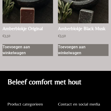
Amberblokje Original
Amberblokje Black Musk
€
3,50
€
3,50
Toevoegen aan
Toevoegen aan
winkelwagen
winkelwagen
Beleef comfort met hout
Product categorieen
Contact en social media