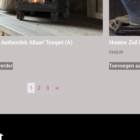
 Authentiek Altaar/ Tempel (A)
Houten Zuil
0
€
449,00
verder
Toevoegen a
1
2
3
→
t