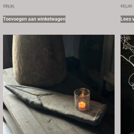
€
89,95
€
65,00
Toevoegen aan winkelwagen
Lees 