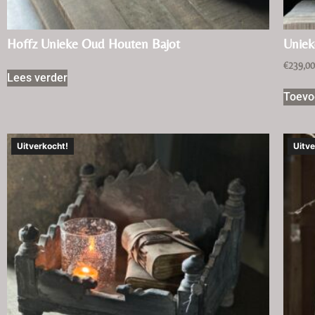
Hoffz Unieke Oud Houten Bajot
Uniek
€
239,0
Lees verder
Toevo
Uitverkocht!
Uitve