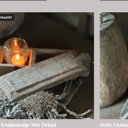
rkocht!
 Kruidenbakje Met Deksel
Hoffz Uniek