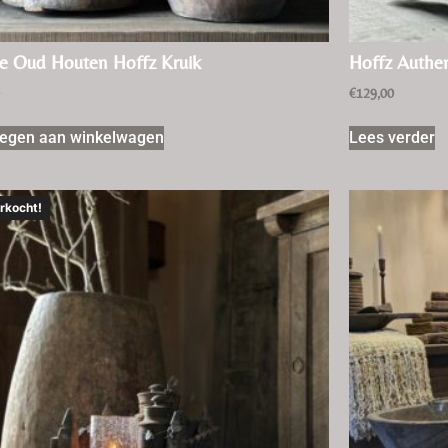
e Oud Houten Hoffz Kruik
Hoffz Authen
0
€
129,00
egen aan winkelwagen
Lees verder
rkocht!