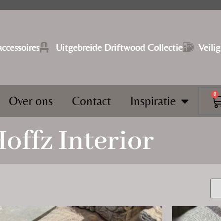
ccessoires
⁠Uitgebreide Driftwood Collectie
Veili
0
Over ons
Contact
Inspiratie
offz Interior