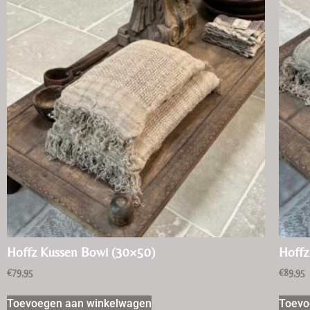
Hoffz Kussen Bowi (30×50)
Hoffz
€
79,95
€
89,95
Toevoegen aan winkelwagen
Toevo