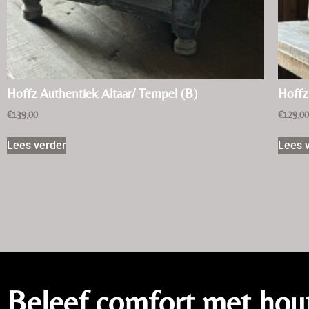
Hoffz Authentiek Altaar/ Tempel (B)
Hoffz
€
139,00
€
129,0
Lees verder
Lees 
Beleef comfort met hou