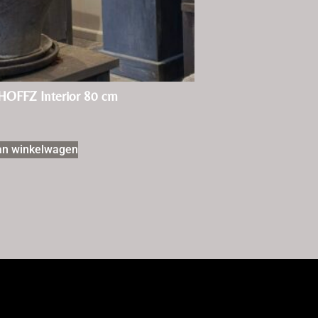
 HOFFZ Interior 80 cm
an winkelwagen