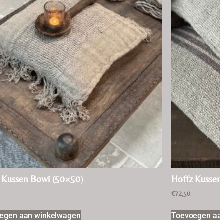
 Kussen Bowi (50×50)
Hoffz Kussen
€
72,50
egen aan winkelwagen
Toevoegen a