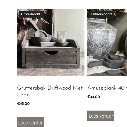
Uitverkocht!
Uitverkocht!
Gruttersbak Driftwood Met
Amuseplank 40
Lade
€
44,00
€
45,00
Lees verder
Lees verder