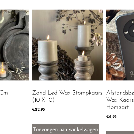
 Cm
Zand Led Wax Stompkaars
Afstandsbe
(10 X 10)
Wax Kaar
Homeart
€
22,95
€
6,95
Toevoegen aan winkelwagen