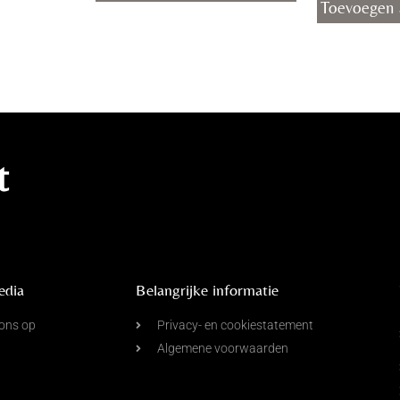
Toevoegen 
t
edia
Belangrijke informatie
ons op
Privacy- en cookiestatement
Algemene voorwaarden