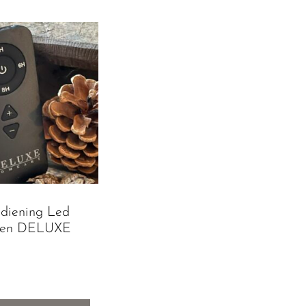
diening Led
sen DELUXE