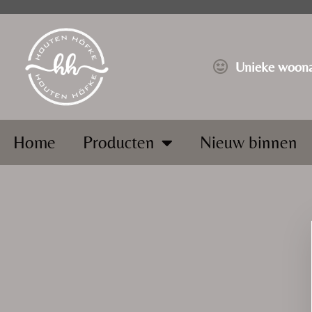
⁠Unieke woona
Home
Producten
Nieuw binnen