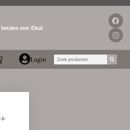
g betalen met iDeal
Login
 2-