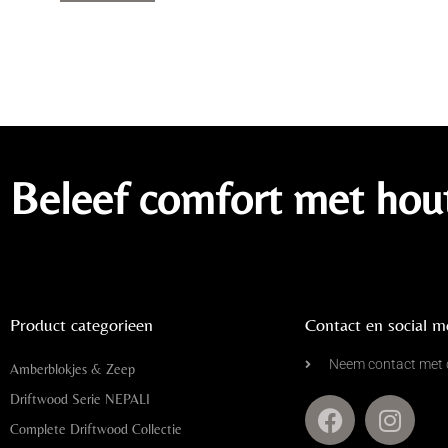
Beleef comfort met hou
Product categorieen
Contact en social m
Neem contact met 
Amberblokjes & Zeep
Driftwood Serie NEPALI
Complete Driftwood Collectie