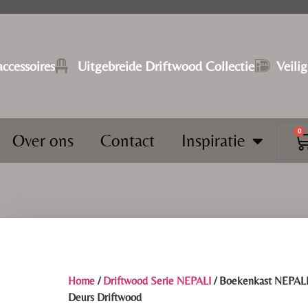
ccessoires
⁠Uitgebreide Driftwood Collectie
Veili
0
Over ons
Contact
Inspiratie
Home
/
Driftwood Serie NEPALI
/ Boekenkast NEPALI
Deurs Driftwood