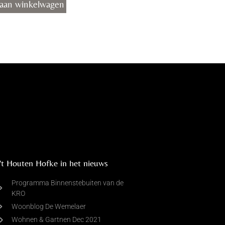
aan winkelwagen
't Houten Hofke in het nieuws
Programma Binnenstebuiten van de
KRO
Woonblog De Wemelaer
Wohnen & Gartnen Dec 2021