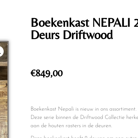
Boekenkast NEPALI 2
Deurs Driftwood
€
849,00
Boekenkast Nepali is nieuw in ons assortiment.
Deze serie binnen de Driftwood Collectie herk
aan de houten rasters in de deuren.