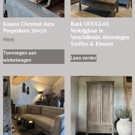
Kussen Chestnut Aura
Bank DOUGLAS
Peeperkorn 30×50
Verkrijgbaar In
Verschillende Afmetingen
€
69,95
Stoffen & Kleuren
Toevoegen aan
Lees verder
winkelwagen