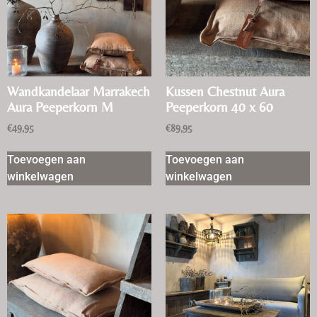
Wandkandelaar Marrakech
Kussen Chestnut Aura
Aura Peeperkorn M
Peeperkorn 40 x 60
€
49,95
€
89,95
Toevoegen aan
Toevoegen aan
winkelwagen
winkelwagen