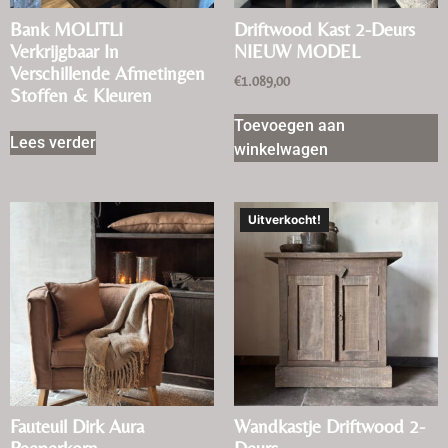
Bank MOLITLI
Driftwood Kast 2-Deurs
Verkrijgbaar In
NIEUW MODEL
Verschillende Afmetingen
€
1.089,00
Stoffen & Kleuren
Toevoegen aan
Lees verder
winkelwagen
Uitverkocht!
Fauteuil Dirk Aura
Wandkastje Driftwood 2-