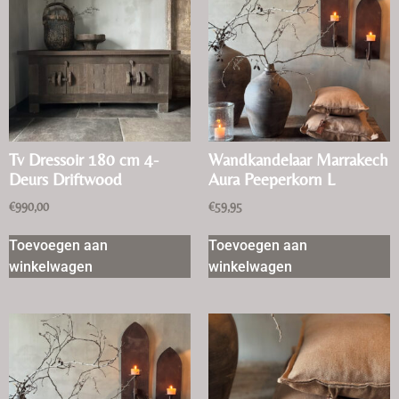
Tv Dressoir 180 cm 4-
Wandkandelaar Marrakech
Deurs Driftwood
Aura Peeperkorn L
€
990,00
€
59,95
Toevoegen aan
Toevoegen aan
winkelwagen
winkelwagen