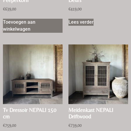
Peeperkorn
Deurs
€
639,00
€
419,00
Toevoegen aan
Lees verder
winkelwagen
Tv Dressoir NEPALI 150
Meidenkast NEPALI
cm
Driftwood
€
759,00
€
739,00