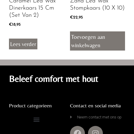
Caramel Led Wax
Zand Led Wax
Dinerkaars 15 Cm
Stompkaars (10 X 10)
(set Van 2)
€
22,95
€
18,95
Toevoegen aan
Lees verder
winkelwagen
Beleef comfort met hout
Product categorieen
Contact en social media
Neem contact met ons op
Complete Driftwood Collectie
Kalkdoeken & Wandkragen
Leemmanden & Rieten Manden