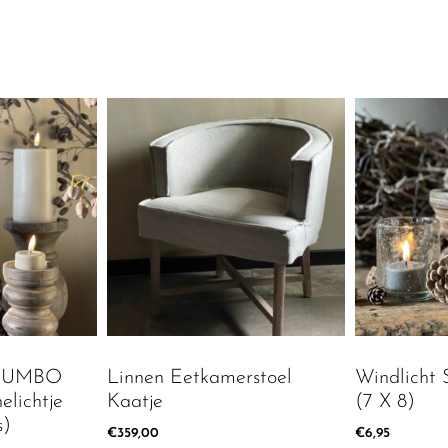
 JUMBO
Linnen Eetkamerstoel
Windlicht 
elichtje
Kaatje
(7 X 8)
s)
€
359,00
€
6,95