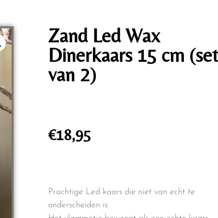
Zand Led Wax
Dinerkaars 15 cm (se
van 2)
€
18,95
Prachtige Led kaars die niet van echt te
onderscheiden is.