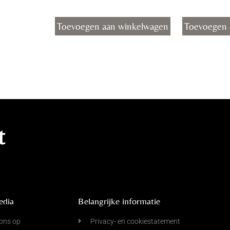
Toevoegen aan winkelwagen
Toevoegen 
t
edia
Belangrijke informatie
ons op
Privacy- en cookiestatement