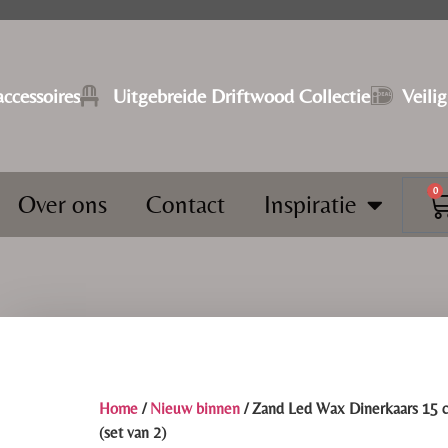
ccessoires
⁠Uitgebreide Driftwood Collectie
Veili
0
Over ons
Contact
Inspiratie
Home
/
Nieuw binnen
/ Zand Led Wax Dinerkaars 15 
(set van 2)