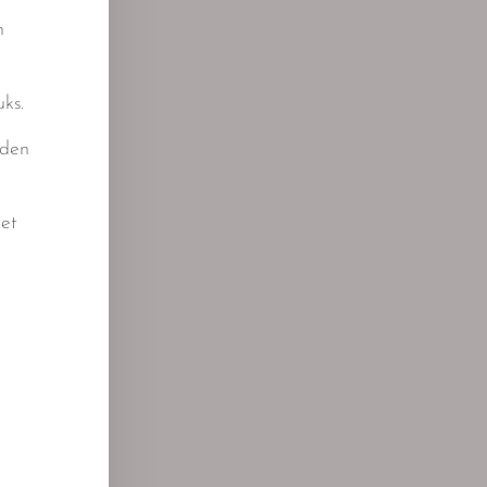
n
ks.
rden
zet