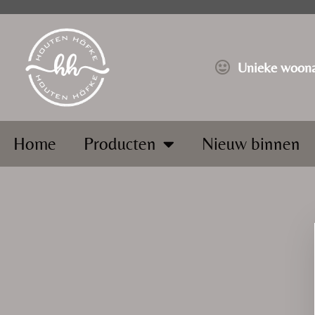
⁠Unieke woona
Home
Producten
Nieuw binnen