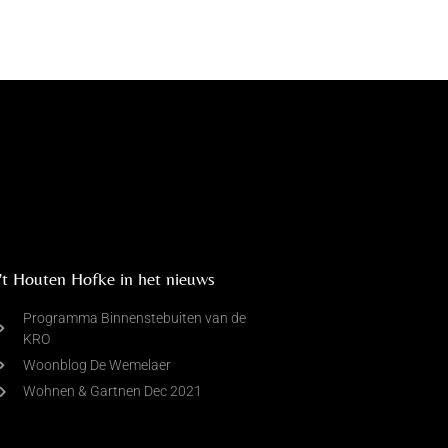
't Houten Hofke in het nieuws
Programma Binnenstebuiten van de
KRO
Woonblog De Wemelaer
Wohnen & Gartnen Dec 2021