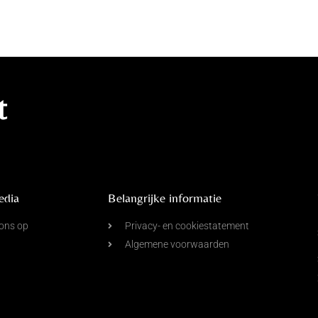
t
edia
Belangrijke informatie
ons op
Privacy- en cookiestatement
Algemene voorwaarden