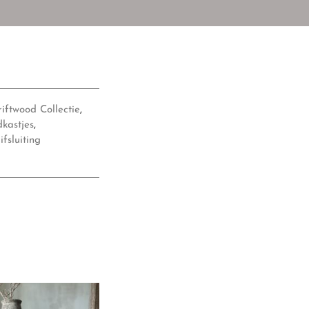
iftwood Collectie
,
kastjes
,
fsluiting