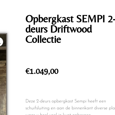
Opbergkast SEMPI 2
deurs Driftwood
Collectie
€
1.049,00
Deze 2-deurs opbergkast Sempi heeft een
schuifsluiting en aan de binnenkant diverse pl