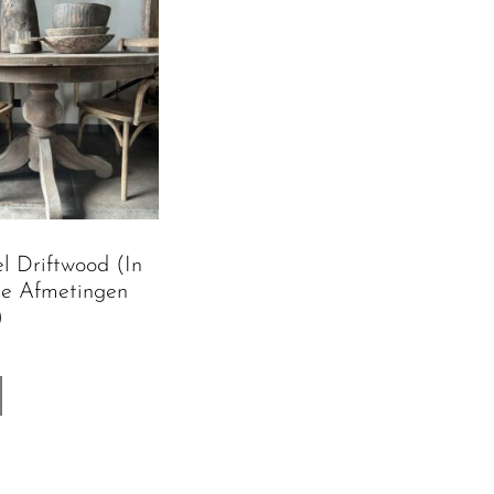
l Driftwood (in
de Afmetingen
)