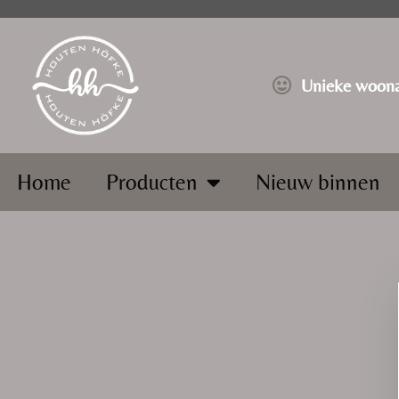
⁠Unieke woona
Home
Producten
Nieuw binnen