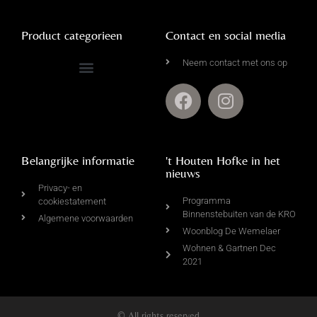
Product categorieen
Contact en social media
Neem contact met ons op
Complete Driftwood Collectie
Kalkdoeken & Wandkragen
Leemmanden & Rieten Manden
Belangrijke informatie
't Houten Hofke in het
nieuws
Privacy- en
Programma
cookiestatement
Binnenstebuiten van de KRO
Algemene voorwaarden
Woonblog De Wemelaer
Wohnen & Gartnen Dec
2021
© All rights reserved