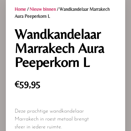
Home
/
Nieuw binnen
/ Wandkandelaar Marrakech
Aura Peeperkorn L
Wandkandelaar
Marrakech Aura
Peeperkorn L
€
59,95
Deze prachtige wandkandelaar
Marrakech in roest metaal brengt
sfeer in iedere ruimte.