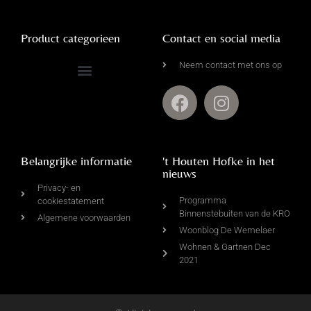
Product categorieen
Contact en social media
Neem contact met ons op
Complete Driftwood Collectie
Kalkdoeken & Wandkragen
Leemmanden & Rieten Manden
Belangrijke informatie
't Houten Hofke in het
nieuws
Privacy- en
Programma
cookiestatement
Binnenstebuiten van de KRO
Algemene voorwaarden
Woonblog De Wemelaer
Wohnen & Gartnen Dec
2021