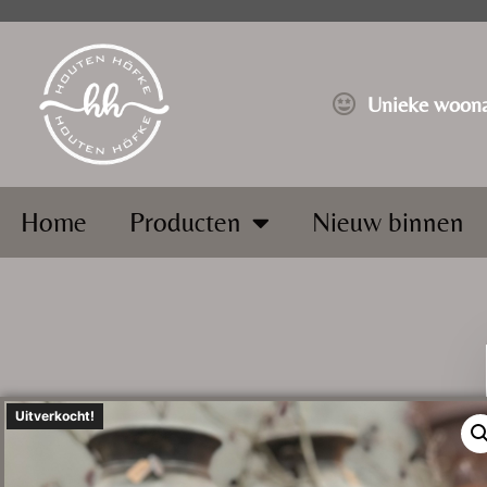
⁠Unieke woona
Home
Producten
Nieuw binnen
Uitverkocht!