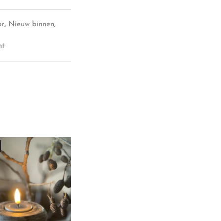
or
,
Nieuw binnen
,
ht