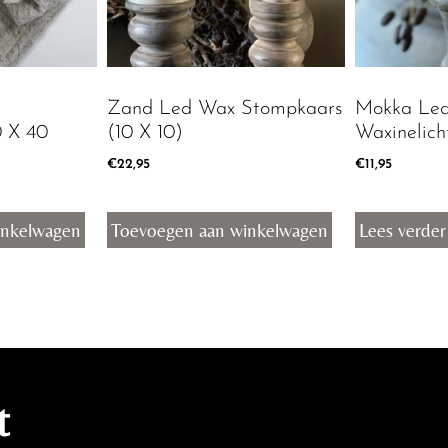
Zand Led Wax Stompkaars
Mokka Led
0 X 40
(10 X 10)
Waxinelich
€
22,95
€
11,95
inkelwagen
Toevoegen aan winkelwagen
Lees verder
t