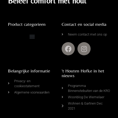
Beleef comfort met hout
Product categorieen
Contact en social media
Neem contact met ons op
Complete Driftwood Collectie
Kalkdoeken & Wandkragen
Leemmanden & Rieten Manden
Belangrijke informatie
't Houten Hofke in het
nieuws
Privacy- en
Programma
cookiestatement
Binnenstebuiten van de KRO
Algemene voorwaarden
Woonblog De Wemelaer
Wohnen & Gartnen Dec
2021